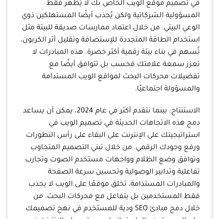
في تصميم موقع الويب الخاص بك لا يُظهر فقط
المسؤولية الشركاتية ولكن يُجذب أيضًا المستهلكين ذوي
الوعي البيئي. من خلال اعتماد ممارسات صديقة للبيئة مثل
استخدام الطاقة المتجددة للإستضافة وتقليل أثر الكربون،
تُسهم في بناء بيئة رقمية أكثر خضرة. هذه المبادرات لا
تعزز سمعة علامتك فحسب بل تتوافق أيضًا مع
تفضيلات محركات البحث لمواقع الويب المستدامة
والمسؤولة اجتماعيًا.
الاستنتاج: بينما نتقدم أكثر في عام 2024، يمكن أن يساعد
دمج هذه الاتجاهات الحديثة في تصميم الويب في
استراتيجيتك على الإنترنت على البقاء على رأس التطورات
ورفع وجودك الرقمي. من خلال تبني التصميم المتجاوب
وتوافق وضع الظلام وواجهات مستخدم الصوت وتجارب
تفاعلية وتدابير الوصولية وتحسين سرعة الصفحة
والمبادرات المستدامة، تخلق موقعًا على الويب لا يجذب
فقط المستخدمين بل يتفاعل مع محركات البحث. من
خلال دمج مبادئ SEO ودية للمستخدم في نهج تصميمك