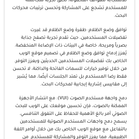
للاستجابة للهواتف المحمولة، تخلق تجربة متجانسة
للمستخدم تشجع على المشاركة وتحسن ترتيبات محركات
البحث.
توافق وضع الظلام: طفرة وضع الظلام قد غيرت
تفضيلات المستخدمين، حيث تقدم تجربة تصفح جذابة
بصرياً ومريحة، خاصة في البيئات ذات الإضاءة المنخفضة.
يُعزز إدماج توافق وضع الظلام في تصميم موقع الويب
الخاص بك تفضيلات المستخدمين الحديثين ويعزز التوفر.
من خلال توفير خيارات للسمات الفاتحة والداكنة، لا تحسن
فقط رضا المستخدم بل تمتد الجلسات أيضًا، مما يُشير
إلى مقاييس إشارية إيجابية لمحركات البحث.
دمج واجهة مستخدم الصوت (VUI): مع انتشار الأجهزة
الممكنة بالصوت، فإن تحسين موقعك على الويب للبحث
الصوتي أمر بالغ الأهمية للحفاظ على التفوق التنافسي.
يسمح دمج واجهات المستخدم الصوتية للمستخدمين
بالتفاعل مع موقع الويب الخاص بك من خلال أوامر اللغة
الطبيعية، مما يعزز التوفر والمشاركة للمستخدم. من