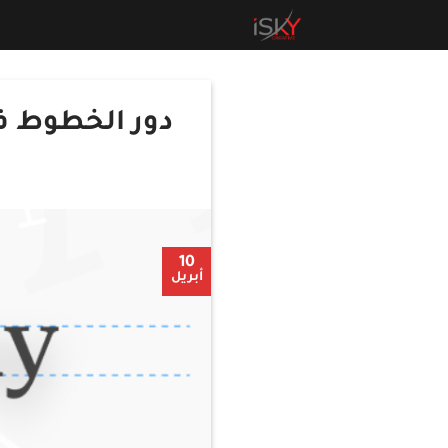
تخطي
للمحتوى
دور الخطوط ف
10
أبريل